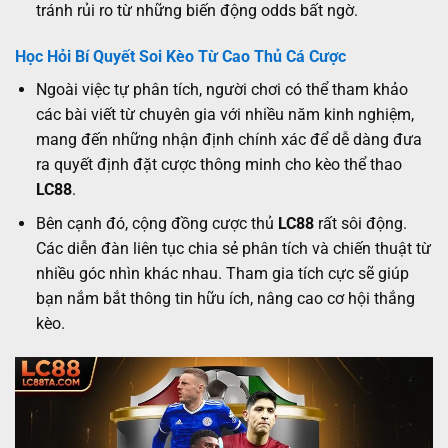
tránh rủi ro từ những biến động odds bất ngờ.
Học Hỏi Bí Quyết Soi Kèo Từ Cao Thủ Cá Cược
Ngoài việc tự phân tích, người chơi có thể tham khảo
các bài viết từ chuyên gia với nhiều năm kinh nghiệm,
mang đến những nhận định chính xác để dễ dàng đưa
ra quyết định đặt cược thông minh cho kèo thể thao
LC88
.
Bên cạnh đó, cộng đồng cược thủ
LC88
rất sôi động.
Các diễn đàn liên tục chia sẻ phân tích và chiến thuật từ
nhiều góc nhìn khác nhau. Tham gia tích cực sẽ giúp
bạn nắm bắt thông tin hữu ích, nâng cao cơ hội thắng
kèo.