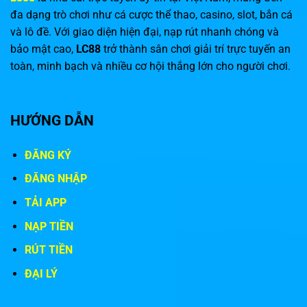
đa dạng trò chơi như cá cược thể thao, casino, slot, bắn cá
và lô đề. Với giao diện hiện đại, nạp rút nhanh chóng và
bảo mật cao,
LC88
trở thành sân chơi giải trí trực tuyến an
toàn, minh bạch và nhiều cơ hội thắng lớn cho người chơi.
HƯỚNG DẪN
ĐĂNG KÝ
ĐĂNG NHẬP
TẢI APP
NẠP TIỀN
RÚT TIỀN
ĐẠI LÝ