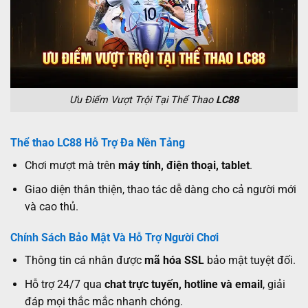
Ưu Điểm Vượt Trội Tại Thể Thao
LC88
Thể thao LC88 Hỗ Trợ Đa Nền Tảng
Chơi mượt mà trên
máy tính, điện thoại, tablet
.
Giao diện thân thiện, thao tác dễ dàng cho cả người mới
và cao thủ.
Chính Sách Bảo Mật Và Hỗ Trợ Người Chơi
Thông tin cá nhân được
mã hóa SSL
bảo mật tuyệt đối.
Hỗ trợ 24/7 qua
chat trực tuyến, hotline và email
, giải
đáp mọi thắc mắc nhanh chóng.