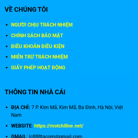
VỀ CHÚNG TÔI
NGƯỜI CHỊU TRÁCH NHIỆM
CHÍNH SÁCH BẢO MẬT
ĐIỀU KHOẢN ĐIỀU KIỆN
MIỄN TRỪ TRÁCH NHIỆM
GIẤY PHÉP HOẠT ĐỘNG
THÔNG TIN NHÀ CÁI
ĐỊA CHỈ:
7 P. Kim Mã, Kim Mã, Ba Đình, Hà Nội, Việt
Nam
WEBSITE
:
https://motchillne.net/
GMAIL
:
lc888tacom@gmail.com