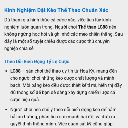
Kinh Nghiệm Đặt Kèo Thể Thao Chuẩn Xác
Dù tham gia hình thức cá cược nào, việc tích lũy kinh
nghiệm luôn quan trọng. Người chơi
Thể thao LC88
nên
không ngừng học hỏi và ghi nhớ các mẹo chiến thắng. Sau
đây là một số tuyệt chiêu được các cược thủ chuyên
nghiệp chia sẻ:
Theo Dõi Biến Động Tỷ Lệ Cược
LC88
– sân chơi thể thao uy tín từ Hoa Kỳ, mang đến
cho người chơi những kèo cược chất lượng và minh
bạch. Mỗi bảng kèo đều được thiết kế tỉ mỉ, hiển thị đầy
đủ thông số để bạn dễ dàng xây dựng chiến lược cá
cược hiệu quả.
Người chơi nên chú ý theo dõi biến động kèo để nắm
bắt xu hướng, phân tích sức mạnh hai đội và đưa ra
quyết định thông minh. Việc quan sát kỹ cũng giúp