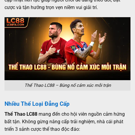
cược và tận hưởng trọn vẹn niềm vui giải trí.
Thể Thao LC88 – Bùng nổ cảm xúc mỗi trận
Nhiều Thể Loại Đẳng Cấp
Thể Thao LC88
mang đến cho hội viên nguồn cảm hứng
bất tận. Không gừng nâng cấp trải nghiệm, nhà cái phát
triển 3 sảnh cược thể thao độc đáo: