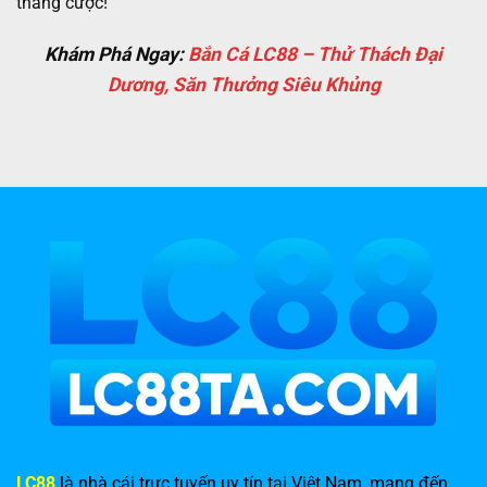
thắng cược!
Khám Phá Ngay:
Bắn Cá LC88 – Thử Thách Đại
Dương, Săn Thưởng Siêu Khủng
LC88
là nhà cái trực tuyến uy tín tại Việt Nam, mang đến