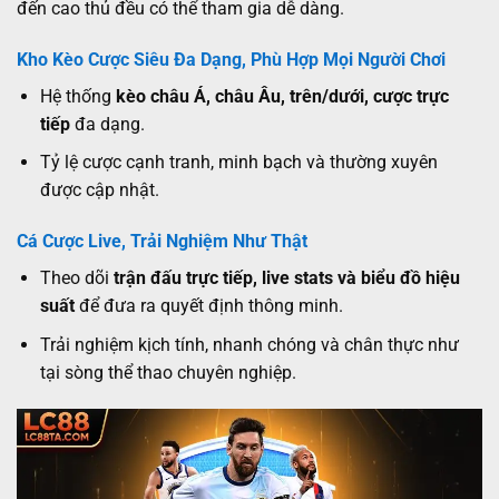
đến cao thủ đều có thể tham gia dễ dàng.
Kho Kèo Cược Siêu Đa Dạng, Phù Hợp Mọi Người Chơi
Hệ thống
kèo châu Á, châu Âu, trên/dưới, cược trực
tiếp
đa dạng.
Tỷ lệ cược cạnh tranh, minh bạch và thường xuyên
được cập nhật.
Cá Cược Live, Trải Nghiệm Như Thật
Theo dõi
trận đấu trực tiếp, live stats và biểu đồ hiệu
suất
để đưa ra quyết định thông minh.
Trải nghiệm kịch tính, nhanh chóng và chân thực như
tại sòng thể thao chuyên nghiệp.