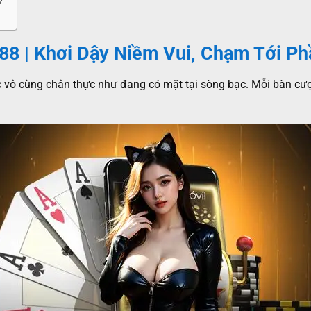
?
88 | Khơi Dậy Niềm Vui, Chạm Tới P
vô cùng chân thực như đang có mặt tại sòng bạc. Mỗi bàn cược