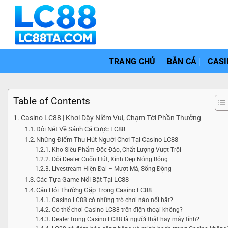
TRANG CHỦ
BẮN CÁ
CAS
Table of Contents
Casino LC88 | Khơi Dậy Niềm Vui, Chạm Tới Phần Thưởng
Đôi Nét Về Sảnh Cá Cược LC88
Những Điểm Thu Hút Người Chơi Tại Casino LC88
Kho Siêu Phẩm Độc Đáo, Chất Lượng Vượt Trội
Đội Dealer Cuốn Hút, Xinh Đẹp Nóng Bỏng
Livestream Hiện Đại – Mượt Mà, Sống Động
Các Tựa Game Nổi Bật Tại LC88
Câu Hỏi Thường Gặp Trong Casino LC88
Casino LC88 có những trò chơi nào nổi bật?
Có thể chơi Casino LC88 trên điện thoại không?
Dealer trong Casino LC88 là người thật hay máy tính?