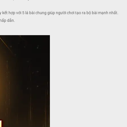
ẩy kết hợp với 5 lá bài chung giúp người chơi tạo ra bộ bài mạnh nhất.
 hấp dẫn.