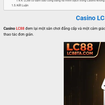
LC88 có đảm bảo công bằng và minh bạch trong Casino không
Kết Luận
Casino LC
Casino
LC88
đem lại một sân chơi đẳng cấp và một cảm giác 
thao tác đơn giản.