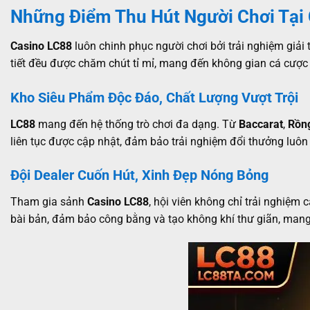
Những Điểm Thu Hút Người Chơi Tại
Casino LC88
luôn chinh phục người chơi bởi trải nghiệm giải 
tiết đều được chăm chút tỉ mỉ, mang đến không gian cá cược 
Kho Siêu Phẩm Độc Đáo, Chất Lượng Vượt Trội
LC88
mang đến hệ thống trò chơi đa dạng. Từ
Baccarat
,
Rồng
liên tục được cập nhật, đảm bảo trải nghiệm đổi thưởng luôn t
Đội Dealer Cuốn Hút, Xinh Đẹp Nóng Bỏng
Tham gia sảnh
Casino LC88
, hội viên không chỉ trải nghiệm
bài bản, đảm bảo công bằng và tạo không khí thư giãn, mang đ