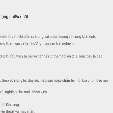
uộng nhiều nhất.
 với mỗi ván chỉ diễn ra trong vài phút nhưng vô cùng kịch tính.
àng tham gia và tận hưởng trọn vẹn trải nghiệm.
 bắt đầu với 2 lá bài và có thể rút thêm tối đa 2 lá, mục tiêu là đạt
ợc theo
số riêng lẻ, dãy số, màu sắc hoặc chẵn lẻ
, mỗi lựa chọn đều mở
trải nghiệm cho mọi thành viên.
mỗi lần tung.
chiến thuật và may mắn.