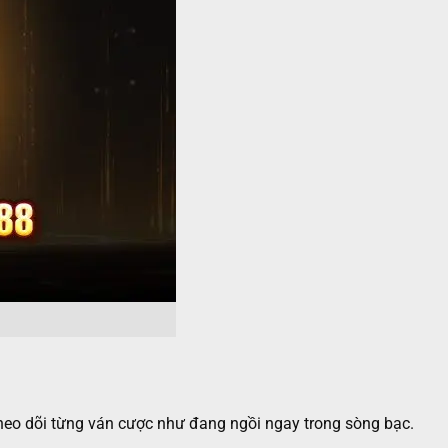
 theo dõi từng ván cược như đang ngồi ngay trong sòng bạc.