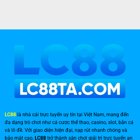
LC88
là nhà cái trực tuyến uy tín tại Việt Nam, mang đến
đa dạng trò chơi như cá cược thể thao, casino, slot, bắn cá
và lô đề. Với giao diện hiện đại, nạp rút nhanh chóng và
bảo mật cao,
LC88
trở thành sân chơi giải trí trực tuyến an