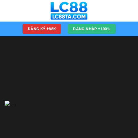
ĐĂNG KÝ +88K
ĐĂNG NHẬP +100%